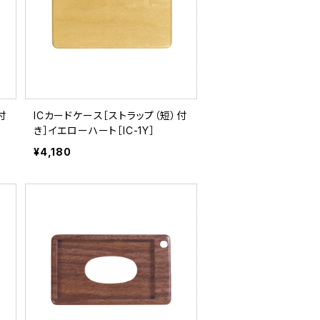
付
ICカードケース［ストラップ（短）付
き］イエローハート［IC-1Y］
¥4,180