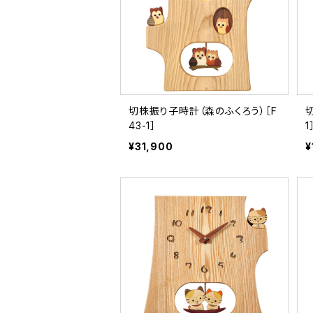
切株振り子時計（森のふくろう）［F
43-1］
1
¥31,900
¥