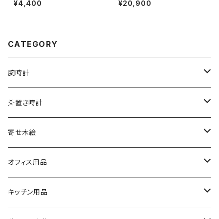
¥4,400
¥20,900
CATEGORY
腕時計
文字盤シングルタイプ
掛置き時計
シルバーリングタイプ
ふくろう時計
寄せ木絵
シルバーリングタイプ
文字盤ツートンタイプ
振り子時計
ふくろう
オフィス用品
シルバーリングプレミアム
寄木タイプ
丸型・耳付き振り子時計
風景
USBメモリー
キッチン用品