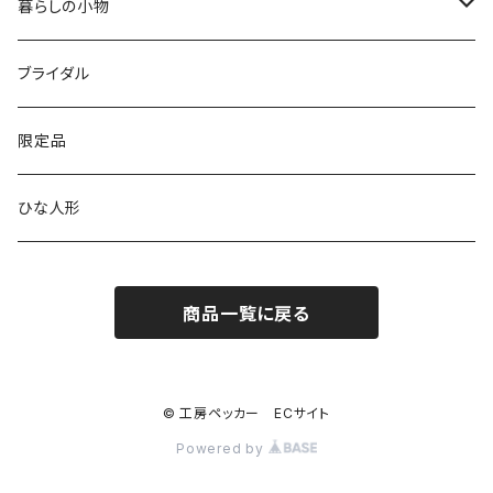
銘木シリーズ
プレミアムタイプ
切り株振り子時計
思い出
ICカードケース
カッティングボード
暮らしの小物
アートシリーズ
シンプル
腕時計用ディスプレイ
掛置時計
IDカードケース
スイッチプレート
ブライダル
窓付き
窓付き
標準
MARU時計
クリップボード
表札
限定品
寄せ木
名刺サイズ
ワイド
ペーパーホルダー
ひな人形
1連
ストラップ・キーホルダー
商品一覧に戻る
2連
ナンバープレートキーホルダー
コンセント
© 工房ペッカー ECサイト
Powered by