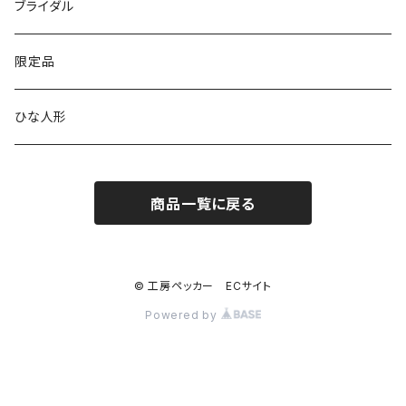
シンプル
腕時計用ディスプレイ
掛置時計
IDカードケース
スイッチプレート
ブライダル
窓付き
窓付き
標準
MARU時計
クリップボード
表札
限定品
寄せ木
名刺サイズ
ワイド
ペーパーホルダー
ひな人形
1連
ストラップ・キーホルダー
商品一覧に戻る
2連
ナンバープレートキーホルダー
コンセント
© 工房ペッカー ECサイト
Powered by