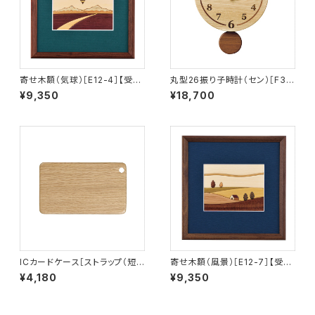
寄せ木額（気球）［E12-4］【受注
丸型26振り子時計（セン）［F38
生産品】
-A］
¥9,350
¥18,700
ICカードケース［ストラップ（短）
寄せ木額（風景）［E12-7］【受注
付き］ナラ［IC-1N］
生産品】
¥4,180
¥9,350