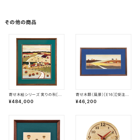
その他の商品
寄せ木絵シリーズ 実りの秋［YO
寄せ木額（風景）［E16］【受注生
-AK］【受注生産品】
産品】
¥484,000
¥46,200