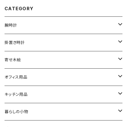
CATEGORY
腕時計
文字盤シングルタイプ
掛置き時計
シルバーリングタイプ
ふくろう時計
寄せ木絵
シルバーリングタイプ
文字盤ツートンタイプ
振り子時計
ふくろう
オフィス用品
シルバーリングプレミアム
寄木タイプ
丸型・耳付き振り子時計
風景
USBメモリー
キッチン用品
銘木シリーズ
プレミアムタイプ
切り株振り子時計
思い出
ICカードケース
カッティングボード
暮らしの小物
アートシリーズ