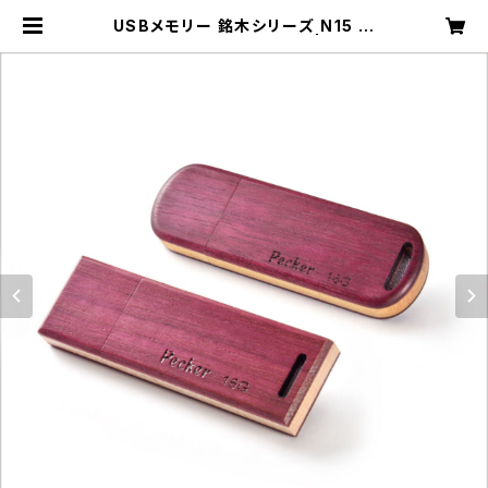
USBメモリー 銘木シリーズ N15 パ
ープルハート ロング(16G) | 工房ペ
ッカー ECサイト