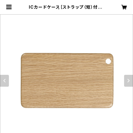
ICカードケース［ストラップ（短）付き］
ナラ［IC-1N］ | 工房ペッカー ECサ
イト