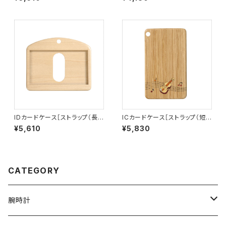
D-2S］
IDカードケース［ストラップ（長）
ICカードケース［ストラップ（短）
付き］（名刺サイズ）ハードメープ
付き］（寄せ木）バイオリン［IC-3
¥5,610
¥5,830
ル［ID-2H］
C］
CATEGORY
腕時計