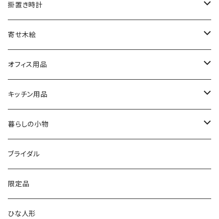
文字盤シングルタイプ
掛置き時計
シルバーリングタイプ
ふくろう時計
寄せ木絵
シルバーリングタイプ
文字盤ツートンタイプ
振り子時計
ふくろう
オフィス用品
シルバーリングプレミアム
寄木タイプ
丸型・耳付き振り子時計
風景
USBメモリー
キッチン用品
銘木シリーズ
プレミアムタイプ
切り株振り子時計
思い出
ICカードケース
カッティングボード
暮らしの小物
アートシリーズ
シンプル
腕時計用ディスプレイ
掛置時計
IDカードケース
スイッチプレート
ブライダル
窓付き
窓付き
標準
MARU時計
クリップボード
表札
限定品
寄せ木
名刺サイズ
ワイド
ペーパーホルダー
ひな人形