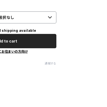
選択なし
l shipping available
d to cart
にお住まいの方向け
通報する