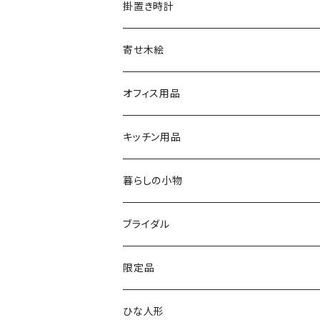
文字盤シングルタイプ
掛置き時計
シルバーリングタイプ
ふくろう時計
寄せ木絵
シルバーリングタイプ
文字盤ツートンタイプ
振り子時計
ふくろう
オフィス用品
シルバーリングプレミアム
寄木タイプ
丸型・耳付き振り子時計
風景
USBメモリー
キッチン用品
銘木シリーズ
プレミアムタイプ
切り株振り子時計
思い出
ICカードケース
カッティングボード
暮らしの小物
アートシリーズ
シンプル
腕時計用ディスプレイ
掛置時計
IDカードケース
スイッチプレート
ブライダル
窓付き
窓付き
標準
MARU時計
クリップボード
表札
限定品
寄せ木
名刺サイズ
ワイド
ペーパーホルダー
ひな人形