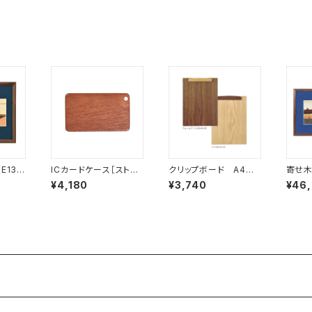
E13-
ICカードケース［ストラ
クリップボード A4サ
寄せ木
ップ（短）付き］サッチー
イズ
【受注
¥4,180
¥3,740
¥46
ネ［IC-1S］