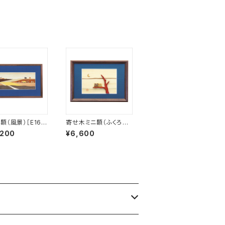
額（風景）［E16］
寄せ木ミニ額（ふくろう）
生産品】
［E02］
,200
¥6,600