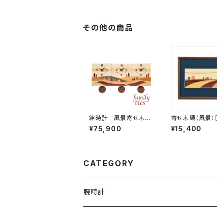
その他の商品
絆時計 風景寄せ木振
寄せ木額（風景）［
子タイプ BR-F-YO
1］【受注生産品】
¥75,900
¥15,400
CATEGORY
腕時計