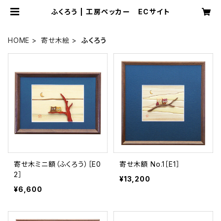
ふくろう | 工房ペッカー ECサイト
HOME
寄せ木絵
ふくろう
寄せ木ミニ額（ふくろう）［E0
寄せ木額 No.1［E1］
2］
¥13,200
¥6,600