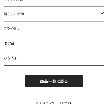
銘木シリーズ
プレミアムタイプ
切り株振り子時計
思い出
ICカードケース
カッティングボード
暮らしの小物
アートシリーズ
シンプル
腕時計用ディスプレイ
掛置時計
IDカードケース
スイッチプレート
ブライダル
窓付き
窓付き
標準
MARU時計
クリップボード
表札
限定品
寄せ木
名刺サイズ
ワイド
ペーパーホルダー
ひな人形
1連
ストラップ・キーホルダー
商品一覧に戻る
2連
ナンバープレートキーホルダー
コンセント
© 工房ペッカー ECサイト