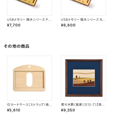
USBメモリー 銘木シリーズ P0
USBメモリー 銘木シリーズ N0
8 アマレロ ロング(16G)
4 カヤ ロング(16G)
¥7,700
¥6,600
その他の商品
IDカードケース［ストラップ（長）
寄せ木額（風景）［E12-7］【受注
付き］（名刺サイズ）ハードメープ
生産品】
¥5,610
¥9,350
ル［ID-2H］