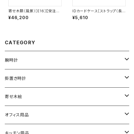
寄せ木額（風景）［E16］【受注生
IDカードケース［ストラップ（長）
産品】
付き］（名刺サイズ）パープルハ
¥46,200
¥5,610
ート［ID-2P］
CATEGORY
腕時計
文字盤シングルタイプ
掛置き時計
シルバーリングタイプ
ふくろう時計
寄せ木絵
シルバーリングタイプ
文字盤ツートンタイプ
振り子時計
ふくろう
オフィス用品
シルバーリングプレミアム
寄木タイプ
丸型・耳付き振り子時計
風景
USBメモリー
キッチン用品