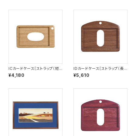
ICカードケース［ストラップ（短）
IDカードケース［ストラップ（長）
付き］（窓付き）ナラ［IC-2N］
付き］（名刺サイズ）ウォールナッ
¥4,180
¥5,610
ト［ID-2W］