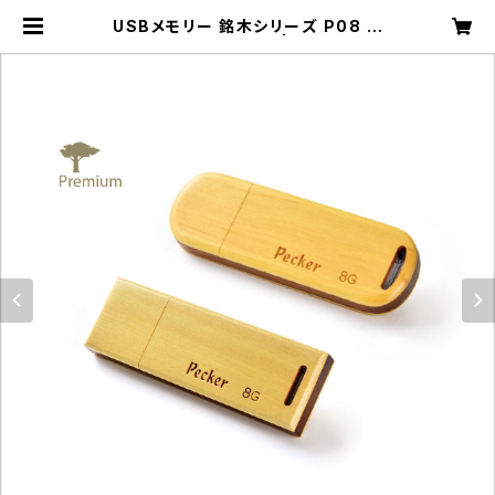
USBメモリー 銘木シリーズ P08 ア
マレロ ショート(8G) | 工房ペッカ
ー ECサイト