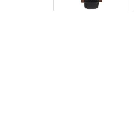
腕時計 寄木・家 UT-Y01-W
¥28,600
¥
腕時計 寄木・ふくろう UT-Y03-
腕