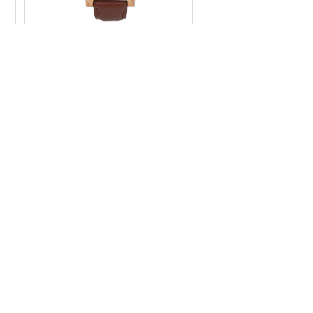
腕時計 寄木・バルーン UT-Y02-
N
¥28,600
腕時計 寄木・牧場 UT-Y04-N