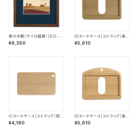
寄せ木額（サイロ風景）［E12-1］
IDカードケース［ストラップ（長）
【受注生産品】
付き］（名刺サイズ）タモ埋もれ木
¥9,350
¥5,610
［ID-2T］
ICカードケース［ストラップ（短）
IDカードケース［ストラップ（長）
付き］ナラ［IC-1N］
付き］（名刺サイズ）ナラ［ID-2
¥4,180
¥5,610
N］