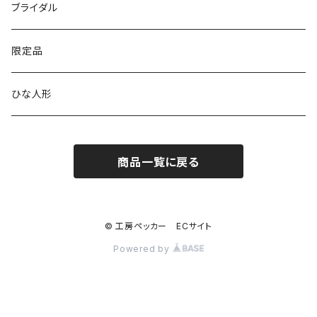
アートシリーズ
シンプル
腕時計用ディスプレイ
掛置時計
IDカードケース
スイッチプレート
ブライダル
窓付き
窓付き
標準
MARU時計
クリップボード
表札
限定品
寄せ木
名刺サイズ
ワイド
ペーパーホルダー
ひな人形
1連
ストラップ・キーホルダー
商品一覧に戻る
2連
ナンバープレートキーホルダー
コンセント
© 工房ペッカー ECサイト
Powered by