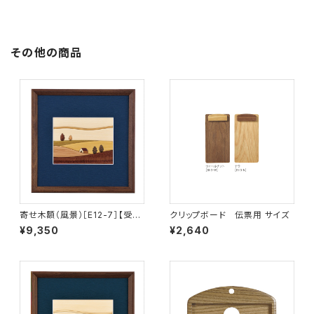
その他の商品
寄せ木額（風景）［E12-7］【受注
クリップボード 伝票用 サイズ
生産品】
¥9,350
¥2,640