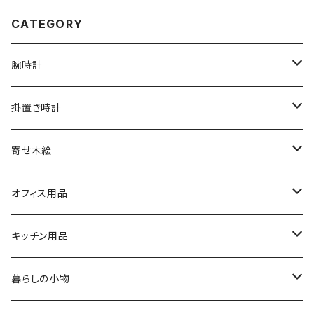
CATEGORY
腕時計
文字盤シングルタイプ
掛置き時計
シルバーリングタイプ
ふくろう時計
寄せ木絵
シルバーリングタイプ
文字盤ツートンタイプ
振り子時計
ふくろう
オフィス用品
シルバーリングプレミアム
寄木タイプ
丸型・耳付き振り子時計
風景
USBメモリー
キッチン用品
銘木シリーズ
プレミアムタイプ
切り株振り子時計
思い出
ICカードケース
カッティングボード
暮らしの小物