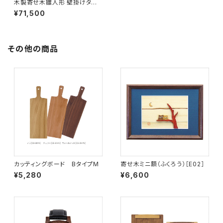
木製寄せ木雛人形 壁掛けタイ
プ
¥71,500
その他の商品
カッティングボード BタイプM
寄せ木ミニ額（ふくろう）［E02］
¥5,280
¥6,600