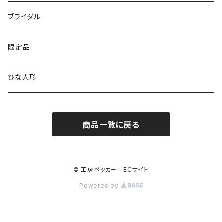
アートシリーズ
シンプル
腕時計用ディスプレイ
掛置時計
IDカードケース
スイッチプレート
ブライダル
窓付き
窓付き
標準
MARU時計
クリップボード
表札
限定品
寄せ木
名刺サイズ
ワイド
ペーパーホルダー
ひな人形
1連
ストラップ・キーホルダー
商品一覧に戻る
2連
ナンバープレートキーホルダー
コンセント
© 工房ペッカー ECサイト
Powered by