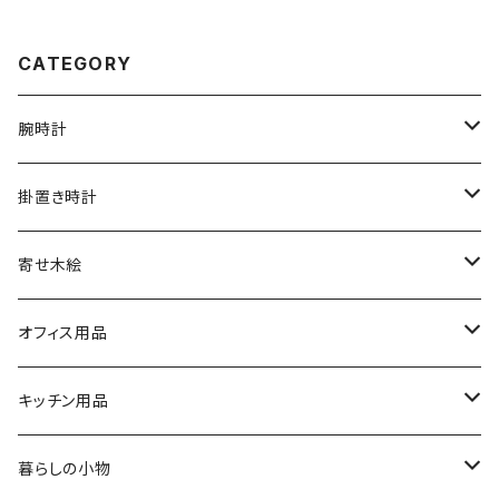
CATEGORY
腕時計
文字盤シングルタイプ
掛置き時計
シルバーリングタイプ
ふくろう時計
寄せ木絵
シルバーリングタイプ
文字盤ツートンタイプ
振り子時計
ふくろう
オフィス用品
シルバーリングプレミアム
寄木タイプ
丸型・耳付き振り子時計
風景
USBメモリー
キッチン用品
銘木シリーズ
プレミアムタイプ
切り株振り子時計
思い出
ICカードケース
カッティングボード
暮らしの小物