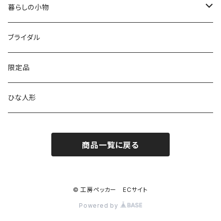
銘木シリーズ
プレミアムタイプ
切り株振り子時計
思い出
ICカードケース
カッティングボード
暮らしの小物
アートシリーズ
シンプル
腕時計用ディスプレイ
掛置時計
IDカードケース
スイッチプレート
ブライダル
窓付き
窓付き
標準
MARU時計
クリップボード
表札
限定品
寄せ木
名刺サイズ
ワイド
ペーパーホルダー
ひな人形
1連
ストラップ・キーホルダー
商品一覧に戻る
2連
ナンバープレートキーホルダー
コンセント
© 工房ペッカー ECサイト
Powered by