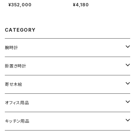
【受注生産品】
付き］ハードメープル［IC-1H］
¥352,000
¥4,180
CATEGORY
腕時計
文字盤シングルタイプ
掛置き時計
シルバーリングタイプ
ふくろう時計
寄せ木絵
シルバーリングタイプ
文字盤ツートンタイプ
振り子時計
ふくろう
オフィス用品
シルバーリングプレミアム
寄木タイプ
丸型・耳付き振り子時計
風景
USBメモリー
キッチン用品