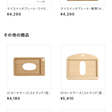
マイスイッチプレート-ワイド
マイスイッチプレート-標準（H）
（W）2連
2連3+1口
¥4,290
¥4,290
その他の商品
ICカードケース［ストラップ（短）
IDカードケース［ストラップ（長）
付き］（窓付き）ナラ［IC-2N］
付き］（名刺サイズ）ハードメープ
¥4,180
¥5,610
ル［ID-2H］