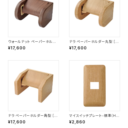
ウォールナット ペーパーホルダ
ナラ ペーパーホルダー丸型 ［T
ー丸型 ［TH-1W］
H-1N］
¥17,600
¥17,600
ナラ ペーパーホルダー角型 ［T
マイスイッチプレート-標準（H）1
H-2N］
連１口
¥17,600
¥2,860