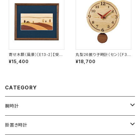
寄せ木額（風景）［E13-2］【受注
丸型26振り子時計（セン）［F38
生産品】
-A］
¥15,400
¥18,700
CATEGORY
腕時計
文字盤シングルタイプ
掛置き時計