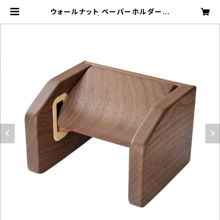
ウォールナット ペーパーホルダー角
型 ［TH-2W］ | 工房ペッカー ECサ
イト