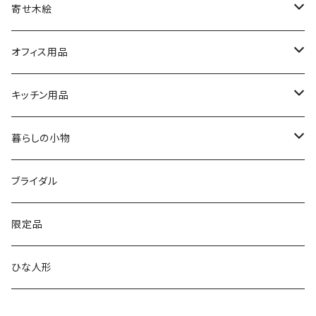
シルバーリングタイプ
ふくろう時計
寄せ木絵
シルバーリングタイプ
文字盤ツートンタイプ
振り子時計
ふくろう
オフィス用品
シルバーリングプレミアム
寄木タイプ
丸型・耳付き振り子時計
風景
USBメモリー
キッチン用品
銘木シリーズ
プレミアムタイプ
切り株振り子時計
思い出
ICカードケース
カッティングボード
暮らしの小物
アートシリーズ
シンプル
腕時計用ディスプレイ
掛置時計
IDカードケース
スイッチプレート
ブライダル
窓付き
窓付き
標準
MARU時計
クリップボード
表札
限定品
寄せ木
名刺サイズ
ワイド
ペーパーホルダー
ひな人形
1連
ストラップ・キーホルダー