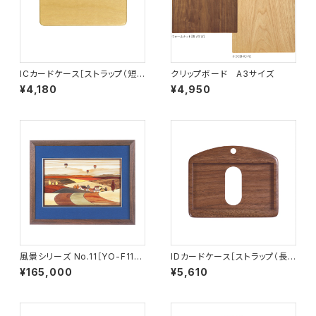
ICカードケース［ストラップ（短）
クリップボード A3サイズ
付き］イエローハート［IC-1Y］
¥4,180
¥4,950
風景シリーズ No.11［YO-F11］
IDカードケース［ストラップ（長）
【受注生産品】
付き］（名刺サイズ）ウォールナッ
¥165,000
¥5,610
ト［ID-2W］