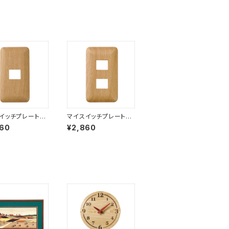
イッチプレート-
マイスイッチプレート-
H）1連１口
標準（H）1連2口
860
¥2,860