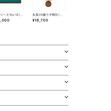
ーズ No.14［Y
丸型26振り子時計（セ
14］【受注生産品】
ン）［F38-A］
2,000
¥18,700