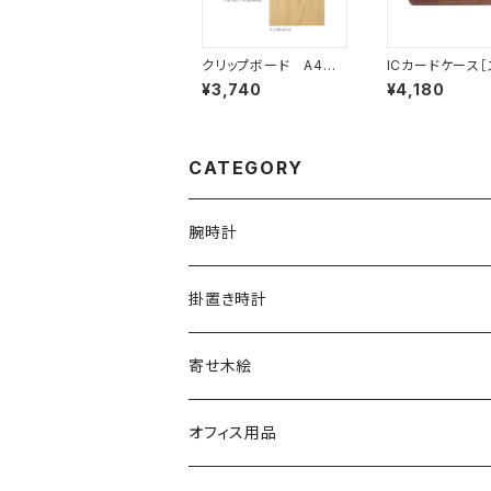
クリップボード A4サ
ICカードケース［
イズ
ップ（短）付き］（
¥3,740
¥4,180
ウォールナット［IC
CATEGORY
腕時計
文字盤シングルタイプ
掛置き時計
シルバーリングタイプ
ふくろう時計
寄せ木絵
シルバーリングタイプ
文字盤ツートンタイプ
振り子時計
ふくろう
オフィス用品
シルバーリングプレミアム