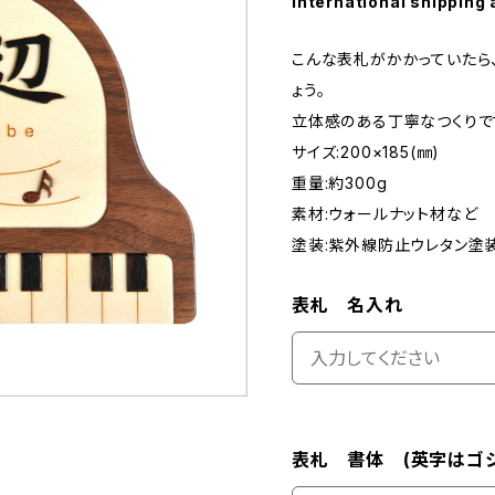
International shipping 
こんな表札がかかっていたら
ょう。
立体感のある丁寧なつくりで
サイズ:200×185(㎜)
重量:約300g
素材:ウォールナット材など
塗装:紫外線防止ウレタン塗
表札 名入れ
表札 書体 (英字はゴシ