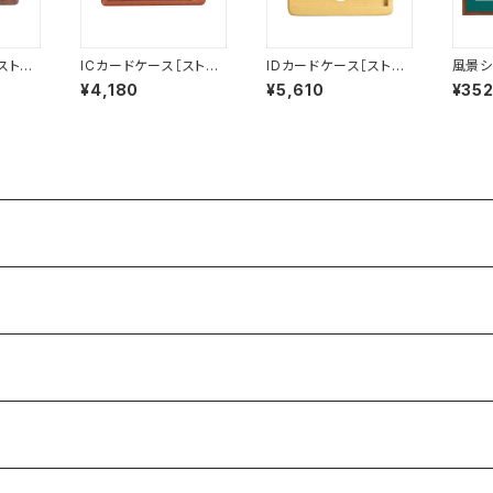
ストラ
ICカードケース［ストラ
IDカードケース［ストラ
風景シリ
窓付き）
ップ（短）付き］（窓付き）
ップ（長）付き］（名刺サ
O-F
¥4,180
¥5,610
¥35
-2W］
サッチーネ［IC-2S］
イズ）イエローハート［I
D-2Y］