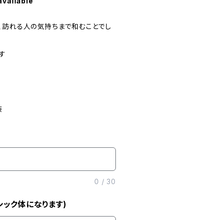
available
、訪れる人の気持ちまで和むことでし
す
装
0
/
30
ック体になります)