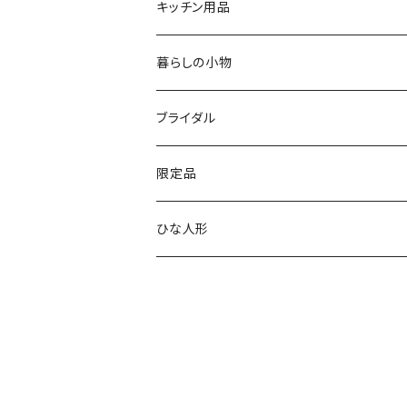
寄木タイプ
丸型・耳付き振り子時計
風景
USBメモリー
キッチン用品
銘木シリーズ
プレミアムタイプ
切り株振り子時計
思い出
ICカードケース
カッティングボード
暮らしの小物
アートシリーズ
シンプル
腕時計用ディスプレイ
掛置時計
IDカードケース
スイッチプレート
ブライダル
窓付き
窓付き
標準
MARU時計
クリップボード
表札
限定品
寄せ木
名刺サイズ
ワイド
ペーパーホルダー
ひな人形
1連
ストラップ・キーホルダー
2連
ナンバープレートキーホルダー
コンセント