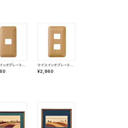
イッチプレート-
マイスイッチプレート-
H）1連１口
標準（H）1連2口
860
¥2,860