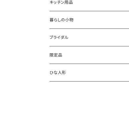
寄木タイプ
丸型・耳付き振り子時計
風景
USBメモリー
キッチン用品
銘木シリーズ
プレミアムタイプ
切り株振り子時計
思い出
ICカードケース
カッティングボード
暮らしの小物
アートシリーズ
シンプル
腕時計用ディスプレイ
掛置時計
IDカードケース
スイッチプレート
ブライダル
窓付き
窓付き
標準
MARU時計
クリップボード
表札
限定品
寄せ木
名刺サイズ
ワイド
ペーパーホルダー
ひな人形
1連
ストラップ・キーホルダー
2連
ナンバープレートキーホルダー
コンセント