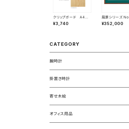
クリップボード A4サ
風景シリーズ No.
イズ
O-F14］【受注
¥3,740
¥352,000
CATEGORY
腕時計
文字盤シングルタイプ
掛置き時計
シルバーリングタイプ
ふくろう時計
寄せ木絵
シルバーリングタイプ
文字盤ツートンタイプ
振り子時計
ふくろう
オフィス用品
シルバーリングプレミアム