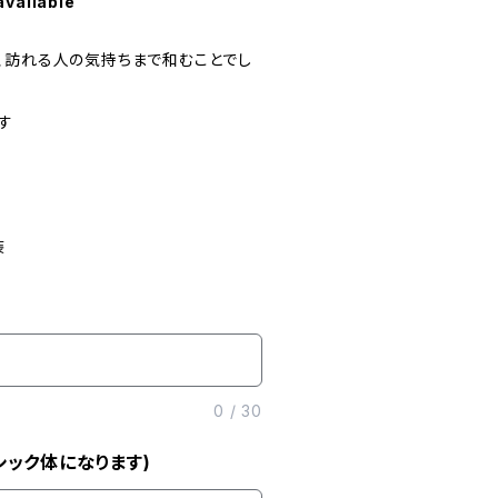
available
、訪れる人の気持ちまで和むことでし
す
装
0
/
30
ック体になります)