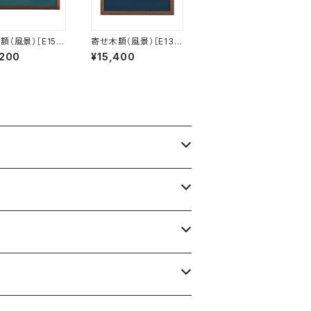
額（風景）［E15］
寄せ木額（風景）［E13-
生産品】
2］【受注生産品】
,200
¥15,400