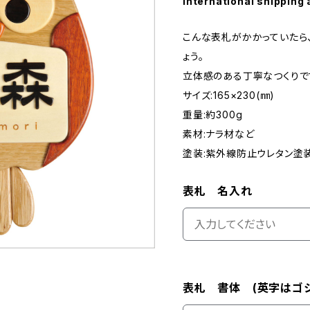
International shipping 
こんな表札がかかっていたら
ょう。
立体感のある丁寧なつくりで
サイズ:165×230(㎜)
重量:約300g
素材:ナラ材など
塗装:紫外線防止ウレタン塗
表札 名入れ
表札 書体 (英字はゴシ