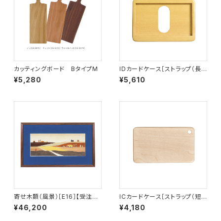
カッティングボード BタイプM
IDカードケース［ストラップ（長）
付き］（名刺サイズ）イエローハ
¥5,280
¥5,610
ート［ID-2Y］
寄せ木額（風景）［E16］【受注生
ICカードケース［ストラップ（短）
産品】
付き］ハードメープル［IC-1H］
¥46,200
¥4,180