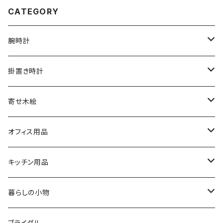
CATEGORY
腕時計
文字盤シングルタイプ
掛置き時計
シルバーリングタイプ
ふくろう時計
寄せ木絵
シルバーリングタイプ
文字盤ツートンタイプ
振り子時計
ふくろう
オフィス用品
シルバーリングプレミアム
寄木タイプ
丸型・耳付き振り子時計
風景
USBメモリー
キッチン用品
銘木シリーズ
プレミアムタイプ
切り株振り子時計
思い出
ICカードケース
カッティングボード
暮らしの小物
アートシリーズ
シンプル
腕時計用ディスプレイ
掛置時計
IDカードケース
スイッチプレート
ブライダル