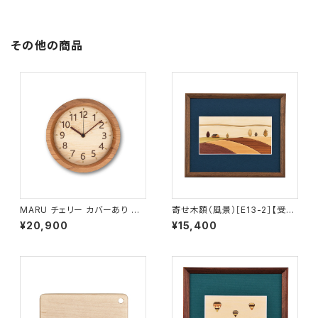
その他の商品
MARU チェリー カバーあり サ
寄せ木額（風景）［E13-2］【受注
イズ小 MARU-D2
生産品】
¥20,900
¥15,400