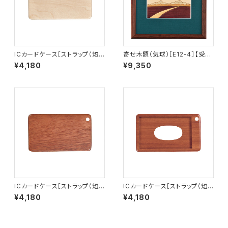
ICカードケース［ストラップ（短）
寄せ木額（気球）［E12-4］【受注
付き］ハードメープル［IC-1H］
生産品】
¥4,180
¥9,350
ICカードケース［ストラップ（短）
ICカードケース［ストラップ（短）
付き］サッチーネ［IC-1S］
付き］（窓付き）サッチーネ［IC-2
¥4,180
¥4,180
S］