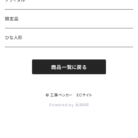
窓付き
窓付き
標準
MARU時計
クリップボード
表札
限定品
寄せ木
名刺サイズ
ワイド
ペーパーホルダー
ひな人形
1連
ストラップ・キーホルダー
商品一覧に戻る
2連
ナンバープレートキーホルダー
コンセント
© 工房ペッカー ECサイト
Powered by