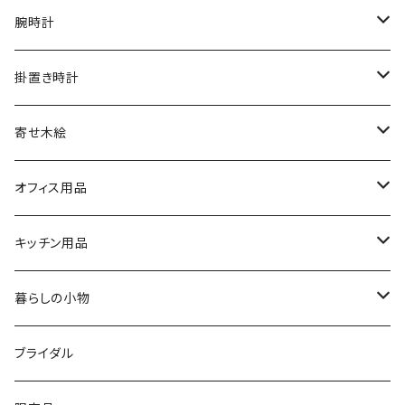
腕時計
文字盤シングルタイプ
掛置き時計
シルバーリングタイプ
ふくろう時計
寄せ木絵
シルバーリングタイプ
文字盤ツートンタイプ
振り子時計
ふくろう
オフィス用品
シルバーリングプレミアム
寄木タイプ
丸型・耳付き振り子時計
風景
USBメモリー
キッチン用品
銘木シリーズ
プレミアムタイプ
切り株振り子時計
思い出
ICカードケース
カッティングボード
暮らしの小物
アートシリーズ
シンプル
腕時計用ディスプレイ
掛置時計
IDカードケース
スイッチプレート
ブライダル
窓付き
窓付き
標準