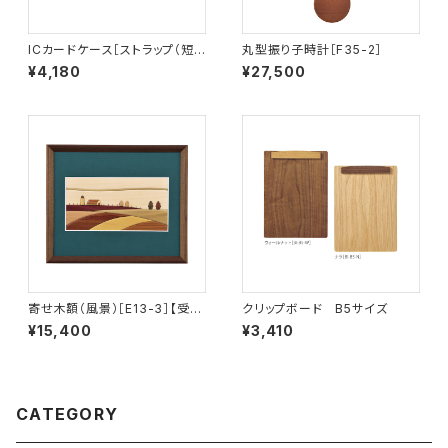
ICカードケース［ストラップ（短）
丸型振り子時計［F35-2］
付き］（窓付き）サッチーネ［IC-2
¥4,180
¥27,500
S］
寄せ木額（風景）［E13-3］【受注
クリップボード B5サイズ
生産品】
¥15,400
¥3,410
CATEGORY