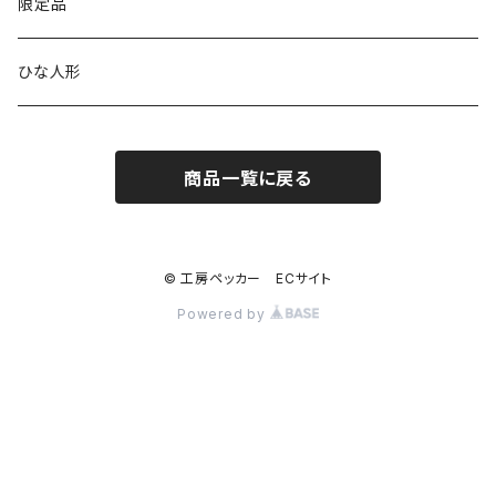
MARU時計
クリップボード
表札
限定品
寄せ木
名刺サイズ
ワイド
ペーパーホルダー
ひな人形
1連
ストラップ・キーホルダー
商品一覧に戻る
2連
ナンバープレートキーホルダー
コンセント
© 工房ペッカー ECサイト
Powered by