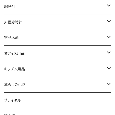
腕時計
文字盤シングルタイプ
掛置き時計
シルバーリングタイプ
ふくろう時計
寄せ木絵
シルバーリングタイプ
文字盤ツートンタイプ
振り子時計
ふくろう
オフィス用品
シルバーリングプレミアム
寄木タイプ
丸型・耳付き振り子時計
風景
USBメモリー
キッチン用品
銘木シリーズ
プレミアムタイプ
切り株振り子時計
思い出
ICカードケース
カッティングボード
暮らしの小物
アートシリーズ
シンプル
腕時計用ディスプレイ
掛置時計
IDカードケース
スイッチプレート
ブライダル
窓付き
窓付き
標準