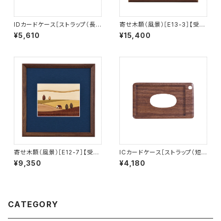
IDカードケース［ストラップ（長）
寄せ木額（風景）［E13-3］【受注
付き］（名刺サイズ）イエローハ
生産品】
¥5,610
¥15,400
ート［ID-2Y］
寄せ木額（風景）［E12-7］【受注
ICカードケース［ストラップ（短）
生産品】
付き］（窓付き）ウォールナット［I
¥9,350
¥4,180
C-2W］
CATEGORY