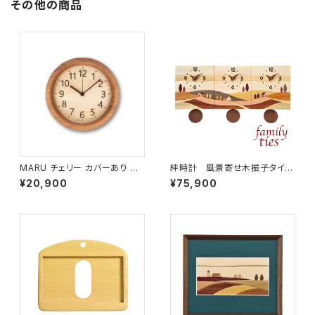
その他の商品
MARU チェリー カバーあり サ
絆時計 風景寄せ木振子タイ
イズ小 MARU-D2
プ BR-F-YO
¥20,900
¥75,900