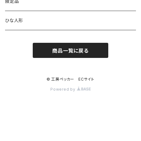
MARU時計
クリップボード
表札
限定品
寄せ木
名刺サイズ
ワイド
ペーパーホルダー
ひな人形
1連
ストラップ・キーホルダー
商品一覧に戻る
2連
ナンバープレートキーホルダー
コンセント
© 工房ペッカー ECサイト
Powered by