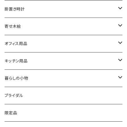
文字盤シングルタイプ
掛置き時計
シルバーリングタイプ
ふくろう時計
寄せ木絵
シルバーリングタイプ
文字盤ツートンタイプ
振り子時計
ふくろう
オフィス用品
シルバーリングプレミアム
寄木タイプ
丸型・耳付き振り子時計
風景
USBメモリー
キッチン用品
銘木シリーズ
プレミアムタイプ
切り株振り子時計
思い出
ICカードケース
カッティングボード
暮らしの小物
アートシリーズ
シンプル
腕時計用ディスプレイ
掛置時計
IDカードケース
スイッチプレート
ブライダル
窓付き
窓付き
標準
MARU時計
クリップボード
表札
限定品
寄せ木