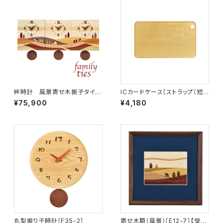
絆時計 風景寄せ木振子タイ
ICカードケース［ストラップ（短）
プ BR-F-YO
付き］イエローハート［IC-1Y］
¥75,900
¥4,180
丸型振り子時計［F35-2］
寄せ木額（風景）［E12-7］【受注