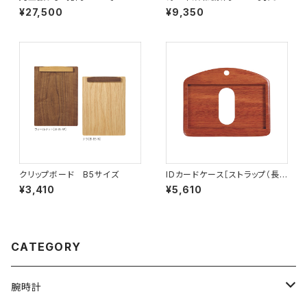
生産品】
¥27,500
¥9,350
クリップボード B5サイズ
IDカードケース［ストラップ（長）
付き］（名刺サイズ）サッチーネ［I
¥3,410
¥5,610
D-2S］
CATEGORY
腕時計