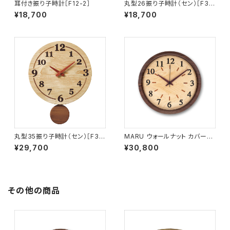
耳付き振り子時計［F12-2］
丸型26振り子時計（セン）［F38
-A］
¥18,700
¥18,700
丸型35振り子時計（セン）［F38
MARU ウォールナット カバーあ
-B］
り サイズ大 MARU-C1
¥29,700
¥30,800
その他の商品