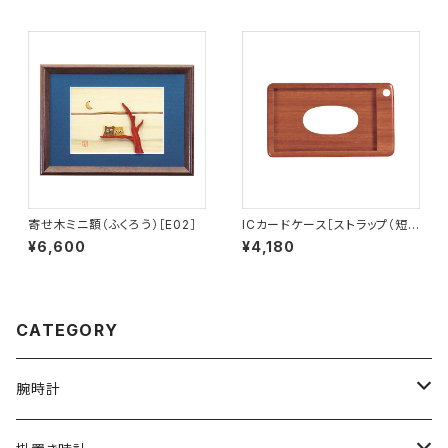
寄せ木ミニ額（ふくろう）［E02］
ICカードケース［ストラップ（短）
付き］（窓付き）サッチーネ［IC-2
¥6,600
¥4,180
S］
CATEGORY
腕時計