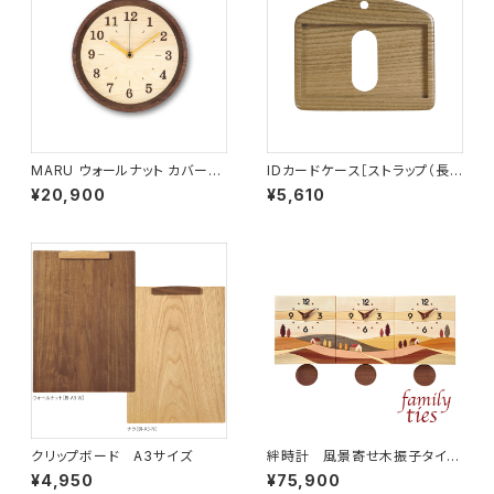
MARU ウォールナット カバーな
IDカードケース［ストラップ（長）
し サイズ小 MARU-B1
付き］（名刺サイズ）タモ埋もれ木
¥20,900
¥5,610
［ID-2T］
クリップボード A3サイズ
絆時計 風景寄せ木振子タイ
プ BR-F-YO
¥4,950
¥75,900