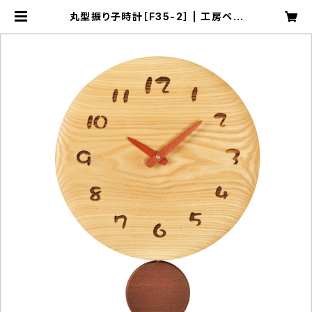
丸型振り子時計［F35-2］ | 工房ペッ
カー ECサイト