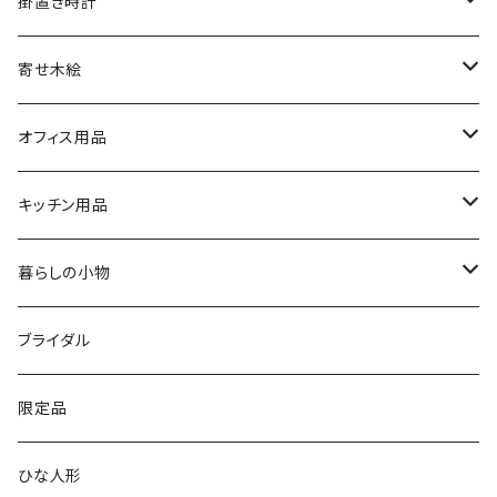
文字盤シングルタイプ
掛置き時計
シルバーリングタイプ
ふくろう時計
寄せ木絵
シルバーリングタイプ
文字盤ツートンタイプ
振り子時計
ふくろう
オフィス用品
シルバーリングプレミアム
寄木タイプ
丸型・耳付き振り子時計
風景
USBメモリー
キッチン用品
銘木シリーズ
プレミアムタイプ
切り株振り子時計
思い出
ICカードケース
カッティングボード
暮らしの小物
アートシリーズ
シンプル
腕時計用ディスプレイ
掛置時計
IDカードケース
スイッチプレート
ブライダル
窓付き
窓付き
標準
MARU時計
クリップボード
表札
限定品
寄せ木
名刺サイズ
ワイド
ペーパーホルダー
ひな人形