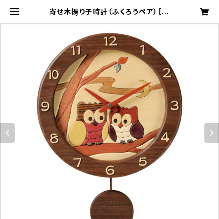
寄せ木振り子時計（ふくろうペア）［W
F-2］ | 工房ペッカー ECサイト