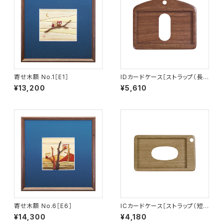
寄せ木額 No.1［E1］
IDカードケース［ストラップ（長）
付き］（名刺サイズ）ウォールナッ
¥13,200
¥5,610
ト［ID-2W］
寄せ木額 No.6［E6］
ICカードケース［ストラップ（短）
付き］（窓付き）タモ埋もれ木［IC
¥14,300
¥4,180
-2T］