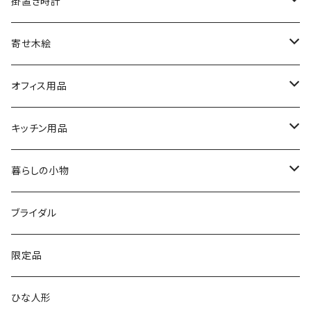
文字盤シングルタイプ
掛置き時計
シルバーリングタイプ
ふくろう時計
寄せ木絵
シルバーリングタイプ
文字盤ツートンタイプ
振り子時計
ふくろう
オフィス用品
シルバーリングプレミアム
寄木タイプ
丸型・耳付き振り子時計
風景
USBメモリー
キッチン用品
銘木シリーズ
プレミアムタイプ
切り株振り子時計
思い出
ICカードケース
カッティングボード
暮らしの小物
アートシリーズ
シンプル
腕時計用ディスプレイ
掛置時計
IDカードケース
スイッチプレート
ブライダル
窓付き
窓付き
標準
MARU時計
クリップボード
表札
限定品
寄せ木
名刺サイズ
ワイド
ペーパーホルダー
ひな人形