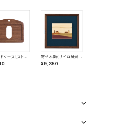
ードケース［ストラ
寄せ木額（サイロ風景）
長）付き］（名刺サ
［E12-1］【受注生産品】
10
¥9,350
ウォールナット［ID