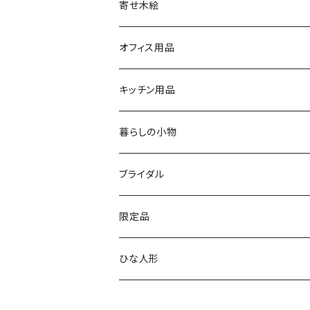
シルバーリングタイプ
ふくろう時計
寄せ木絵
シルバーリングタイプ
文字盤ツートンタイプ
振り子時計
ふくろう
オフィス用品
シルバーリングプレミアム
寄木タイプ
丸型・耳付き振り子時計
風景
USBメモリー
キッチン用品
銘木シリーズ
プレミアムタイプ
切り株振り子時計
思い出
ICカードケース
カッティングボード
暮らしの小物
アートシリーズ
シンプル
腕時計用ディスプレイ
掛置時計
IDカードケース
スイッチプレート
ブライダル
窓付き
窓付き
標準
MARU時計
クリップボード
表札
限定品
寄せ木
名刺サイズ
ワイド
ペーパーホルダー
ひな人形
1連
ストラップ・キーホルダー