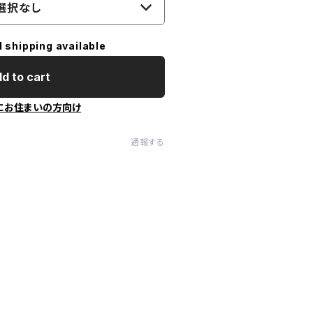
選択なし
l shipping available
d to cart
にお住まいの方向け
通報する