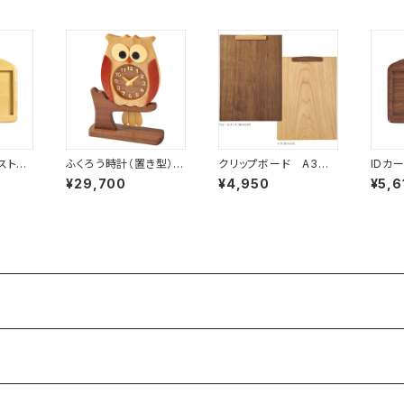
ストラ
ふくろう時計（置き型）
クリップボード A3サ
IDカ
名刺サ
［F60-A］
イズ
ップ（
¥29,700
¥4,950
¥5,6
ト［I
イズ）
-2W］