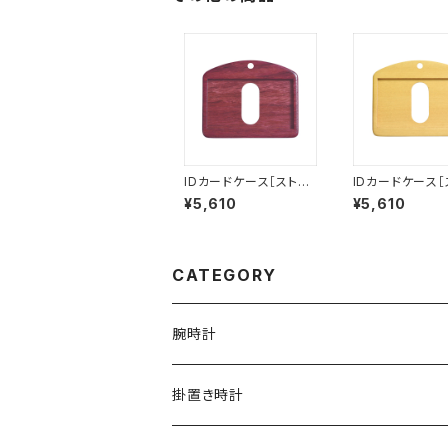
IDカードケース［ストラ
IDカードケース［
ップ（長）付き］（名刺サ
ップ（長）付き］（
¥5,610
¥5,610
イズ）パープルハート［I
イズ）イエローハー
D-2P］
D-2Y］
CATEGORY
腕時計
文字盤シングルタイプ
掛置き時計