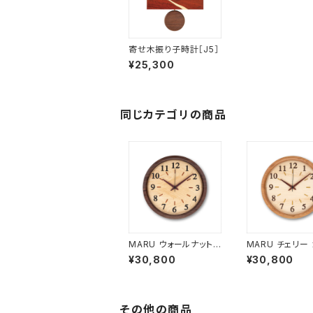
寄せ木振り子時計［J5］
¥25,300
同じカテゴリの商品
MARU ウォールナット
MARU チェリー
カバーあり サイズ大 M
あり サイズ大 M
¥30,800
¥30,800
ARU-C1
C2
その他の商品