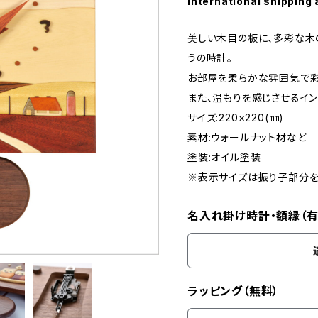
International shipping 
美しい木目の板に、多彩な木
うの時計。
お部屋を柔らかな雰囲気で彩
また、温もりを感じさせるイ
サイズ:220×220(㎜)
素材:ウォールナット材など
塗装:オイル塗装
※表示サイズは振り子部分を
名入れ掛け時計・額縁（有
ラッピング（無料）